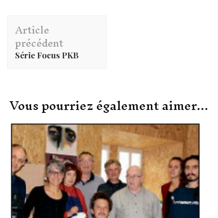
Navigation
Article
d'article
précédent
Série Focus PKB
Vous pourriez également aimer...