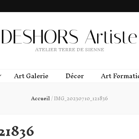
DESHORS Artiste 
ATELIER TERRE DE SIENNE
Art Galerie
Décor
Art Formati
Accueil
/
IMG_20230710_121836
21836