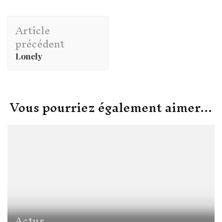
Navigation
Article
d'article
précédent
Lonely
Vous pourriez également aimer...
Actus