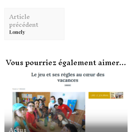
Navigation
Article
d'article
précédent
Lonely
Vous pourriez également aimer...
Actus