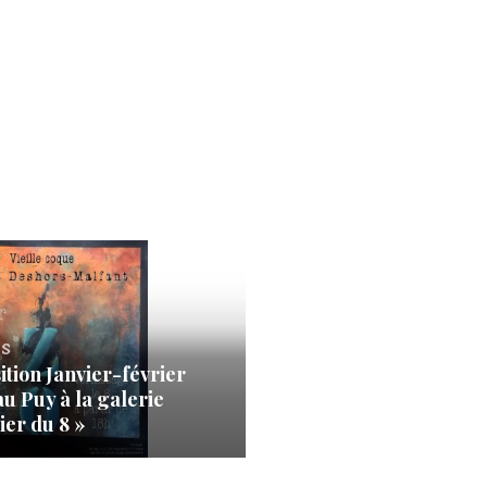
s
ition Janvier-février
au Puy à la galerie
ier du 8 »