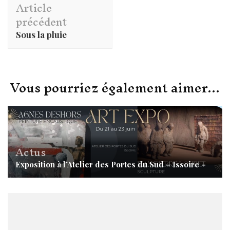
Article
d'article
précédent
Sous la pluie
Vous pourriez également aimer...
Actus
Exposition à l’Atelier des Portes du Sud – Issoire –