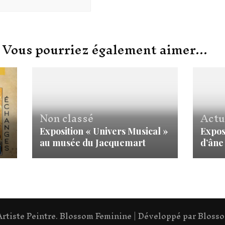
Vous pourriez également aimer...
Non classé
Actu
Exposition « Univers Musical »
Expos
au musée du Jacquemart
d’âne
tiste Peintre
.
Blossom Feminine | Développé par
Bloss