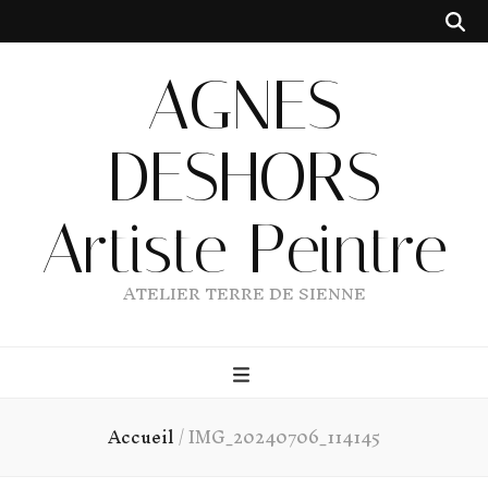
AGNES
DESHORS
Artiste Peintre
ATELIER TERRE DE SIENNE
Accueil
/
IMG_20240706_114145