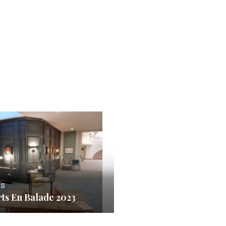
s
rts En Balade 2023