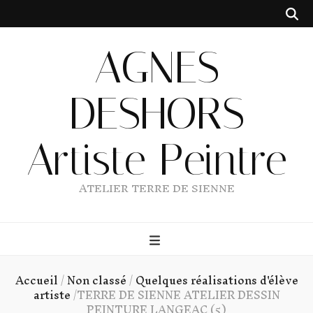
AGNES
DESHORS
Artiste Peintre
ATELIER TERRE DE SIENNE
Accueil
/
Non classé
/
Quelques réalisations d'élève
artiste
/
TERRE DE SIENNE ATELIER DESSIN
PEINTURE LANGEAC (5)