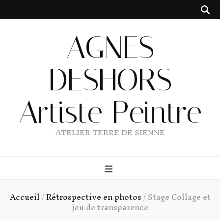
AGNES
DESHORS
Artiste Peintre
ATELIER TERRE DE SIENNE
Accueil
/
Rétrospective en photos
/
Stage Collage et
jeu de transparence