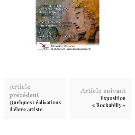
Navigation
Article
d'article
Article suivant
précédent
Exposition
Quelques réalisations
« Rockabilly »
d’élève artiste