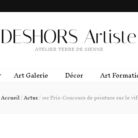
DESHORS Artiste 
ATELIER TERRE DE SIENNE
Art Galerie
Décor
Art Formati
Accueil
/
Actus
/
1er Prix-Concours de peinture sur le vif