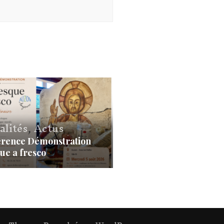
alités
,
Actus
rence Démonstration
ue a fresco