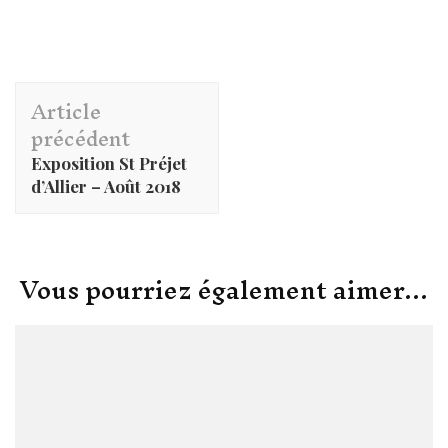
Navigation
Article
d'article
précédent
Exposition St Préjet
d’Allier – Août 2018
Vous pourriez également aimer...