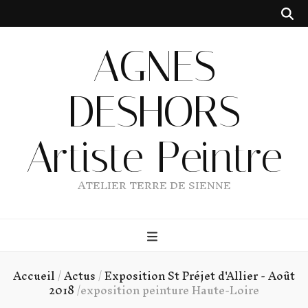
AGNES
DESHORS
Artiste Peintre
ATELIER TERRE DE SIENNE
Accueil
/
Actus
/
Exposition St Préjet d'Allier - Août
2018
/
exposition peinture Haute-Loire