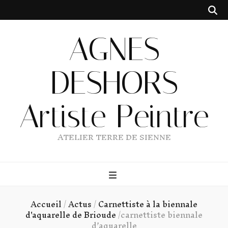
AGNES
DESHORS
Artiste Peintre
ATELIER TERRE DE SIENNE
Accueil
/
Actus
/
Carnettiste à la biennale
d'aquarelle de Brioude
/
carnettiste biennale
d’aquarelle