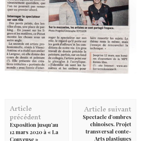
Navigation
Article
d'article
Article suivant
précédent
Spectacle d’ombres
chinoises. Projet
Exposition jusqu’au
transversal conte-
12 mars 2020 à « La
Arts plastiques
Couveuse »