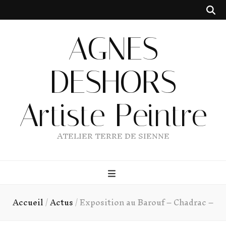
AGNES
DESHORS
Artiste Peintre
ATELIER TERRE DE SIENNE
Accueil
/
Actus
/
Exposition au Barouf – Chadrac –