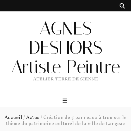
AGNES
DESHORS
Artiste Peintre
ATELIER TERRE DE SIENNE
Accueil
/
Actus
/
Création de 5 panneaux à trou sur le
thème du patrimoine culturel de la ville de Langeac