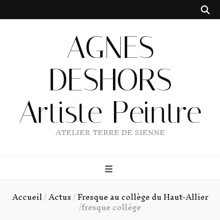
AGNES
DESHORS
Artiste Peintre
ATELIER TERRE DE SIENNE
Accueil
/
Actus
/
Fresque au collège du Haut-Allier
/
fresque collége