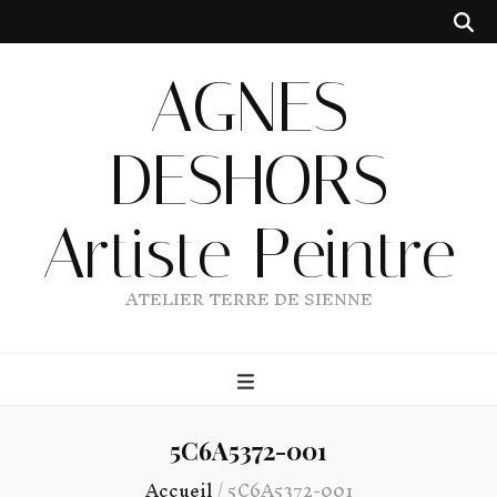
AGNES
DESHORS
Artiste Peintre
ATELIER TERRE DE SIENNE
5C6A5372-001
Accueil
/
5C6A5372-001