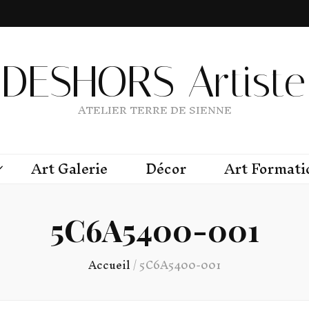
DESHORS Artiste 
ATELIER TERRE DE SIENNE
Art Galerie
Décor
Art Formati
5C6A5400-001
Accueil
/
5C6A5400-001