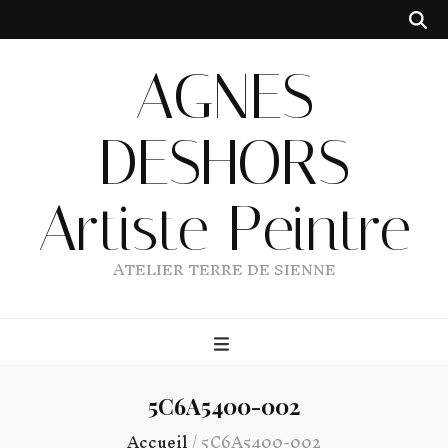
AGNES
DESHORS
Artiste Peintre
ATELIER TERRE DE SIENNE
5C6A5400-002
Accueil
/
5C6A5400-002