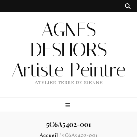
AGNES
DESHORS
Artiste Peintre
ATELIER TERRE DE SIENNE
5C6A5402-001
Accueil
/
5C6A5402-001