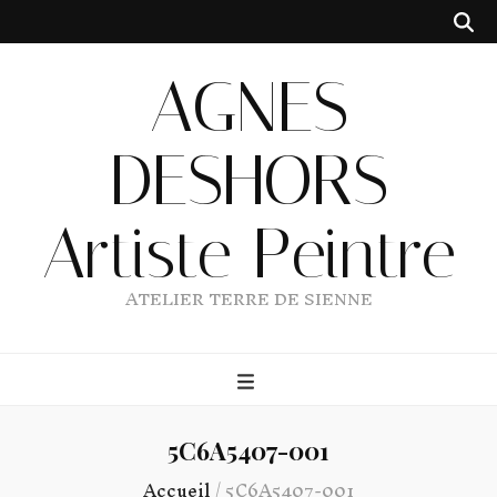
AGNES
DESHORS
Artiste Peintre
ATELIER TERRE DE SIENNE
5C6A5407-001
Accueil
/
5C6A5407-001