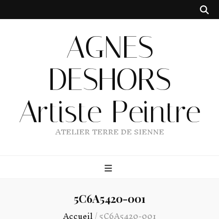
AGNES
DESHORS
Artiste Peintre
ATELIER TERRE DE SIENNE
5C6A5420-001
Accueil
/
5C6A5420-001