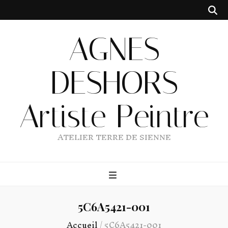
AGNES
DESHORS
Artiste Peintre
ATELIER TERRE DE SIENNE
5C6A5421-001
Accueil
/
5C6A5421-001