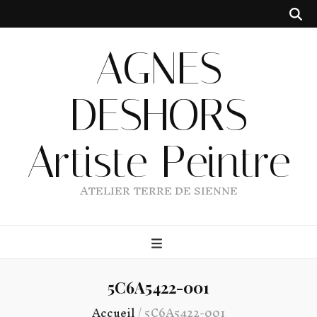
AGNES
DESHORS
Artiste Peintre
ATELIER TERRE DE SIENNE
5C6A5422-001
Accueil
/
5C6A5422-001