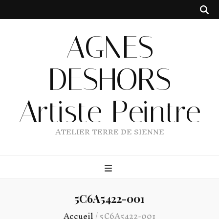
AGNES
DESHORS
Artiste Peintre
ATELIER TERRE DE SIENNE
5C6A5422-001
Accueil
/
5C6A5422-001