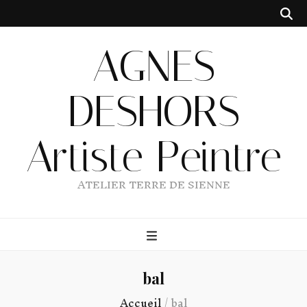
AGNES
DESHORS
Artiste Peintre
ATELIER TERRE DE SIENNE
bal
Accueil
/
bal