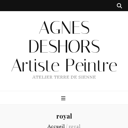
AGNES
DESHORS
Artiste Peintre
ATELIER TERRE DE SIENNE
royal
Accueil
/
royal