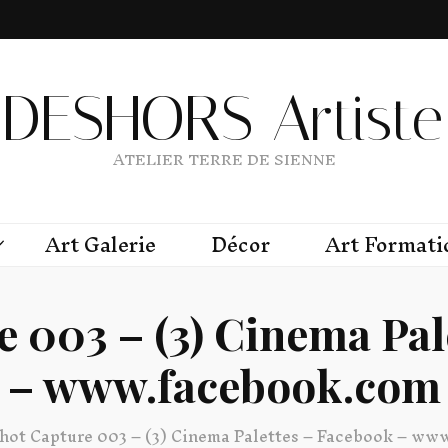
DESHORS Artiste 
ATELIER TERRE DE SIENNE
Art Galerie
Décor
Art Formati
e 003 – (3) Cinema Pal
– www.facebook.com
hot Capture 003 – (3) Cinema Palettes – Facebook – ww