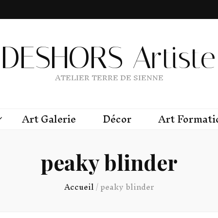
DESHORS Artiste 
ATELIER TERRE DE SIENNE
Art Galerie
Décor
Art Formati
peaky blinder
Accueil
/
peaky blinder