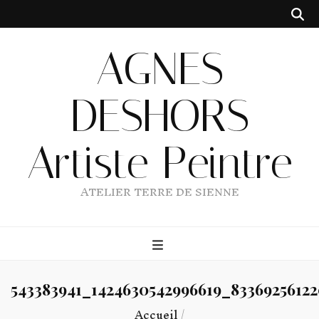
AGNES
DESHORS
Artiste Peintre
ATELIER TERRE DE SIENNE
543383941_1424630542996619_8336925612
Accueil
/