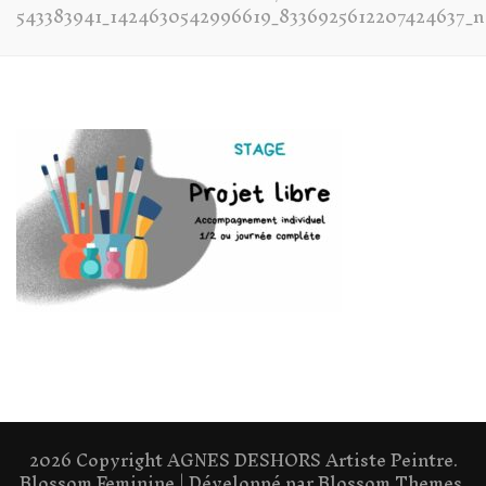
543383941_1424630542996619_8336925612207424637_n
2026 Copyright
AGNES DESHORS Artiste Peintre
.
Blossom Feminine | Développé par
Blossom Themes
.