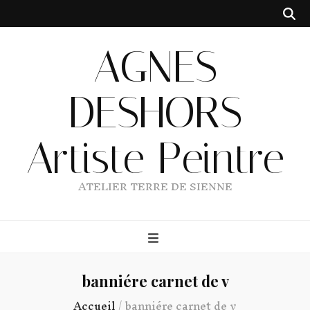
AGNES
DESHORS
Artiste Peintre
ATELIER TERRE DE SIENNE
banniére carnet de v
Accueil
/
banniére carnet de v