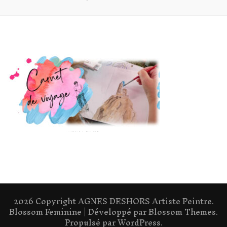
2026 Copyright
AGNES DESHORS Artiste Peintre
.
Blossom Feminine | Développé par
Blossom Themes
.
Propulsé par
WordPress
.