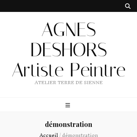
AGNES
DESHORS
Artiste Peintre
ATELIER TERRE DE SIENNE
démonstration
Accueil
/
démonstration