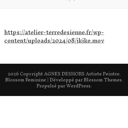
https://atelier-terredesienne.fr/wp-
content/uploads/2024/08/jkjke.mov
2026 Copyright
AGNES DESHORS Artiste Peintre
.
Blossom Feminine | Développé par
Blossom Themes
.
Propulsé par
WordPress
.