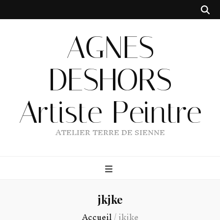
AGNES
DESHORS
Artiste Peintre
ATELIER TERRE DE SIENNE
jkjke
Accueil
/
jkjke