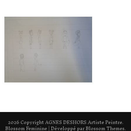
2026 Copyright
AGNES DESHORS Artiste Peintre
.
Blossom Feminine | Développé par
Blossom Themes
.