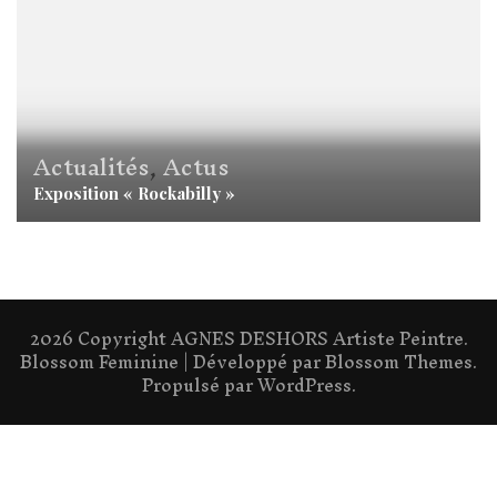
Actualités
,
Actus
Exposition « Rockabilly »
2026 Copyright
AGNES DESHORS Artiste Peintre
.
Blossom Feminine | Développé par
Blossom Themes
.
Propulsé par
WordPress
.