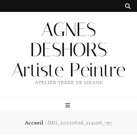
AGNES
DESHORS
Artiste Peintre
ATELIER TERRE DE SIENNE
Accueil
/
IMG_20230626_214106_797