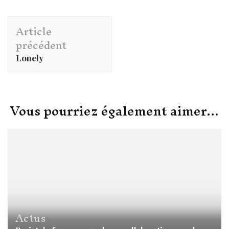
Navigation
Article
d'article
précédent
Lonely
Vous pourriez également aimer...
Actus