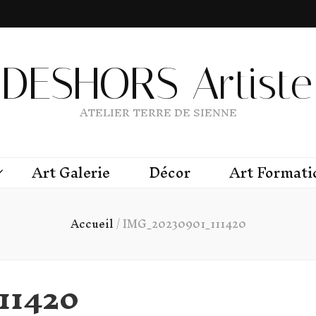
DESHORS Artiste 
ATELIER TERRE DE SIENNE
Art Galerie
Décor
Art Formati
Accueil
/
IMG_20230901_111420
11420