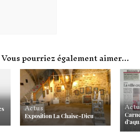
Vous pourriez également aimer...
Actu
Actus
es
Carnet
Exposition La Chaise-Dieu
d’aqu