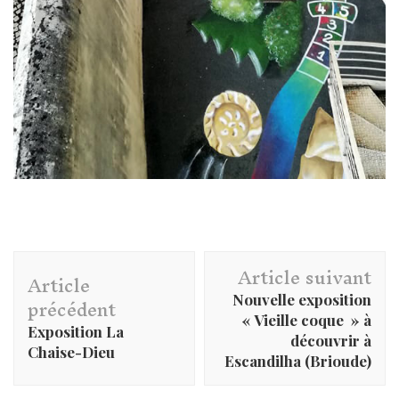
Navigation
Article suivant
d'article
Article
précédent
Nouvelle exposition
« Vieille coque » à
Exposition La
découvrir à
Chaise-Dieu
Escandilha (Brioude)