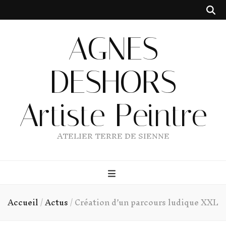
AGNES
DESHORS
Artiste Peintre
ATELIER TERRE DE SIENNE
Accueil
/
Actus
/
Création d’un parcours ludique XXL