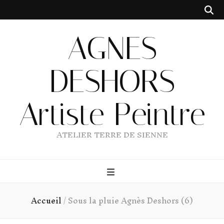
AGNES
DESHORS
Artiste Peintre
ATELIER TERRE DE SIENNE
Accueil
/
Sous la pluie Agnès Deshors (6)