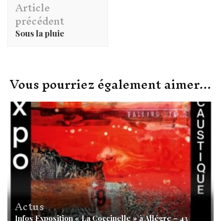
Article
d'article
précédent
Sous la pluie
Vous pourriez également aimer...
Actus
Infos Exposition « La Coccinelle » à Allégre – 43