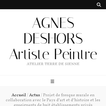
AGNES
DESHORS
Artiste Peintre
ATELIER TERRE DE SIENNE
Accueil
/
Actus
/
Projet de fresque murale en
collaboration avec le Pays d’art et d’histoire et les
enseignants de huit établissements privés