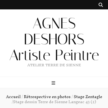
AGNES
DESHORS
Artiste Peintre
ATELIER TERRE DE SIENNE
Accueil
/
Rétrospective en photos
/
Stage Zentagle
/
Stage dessin Terre de Sienne Langeac 43 (2)