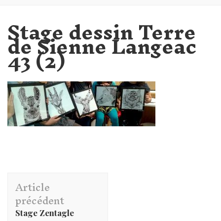
Stage dessin Terre
de Sienne Langeac
43 (2)
Navigation
Article
d'article
précédent
Stage Zentagle