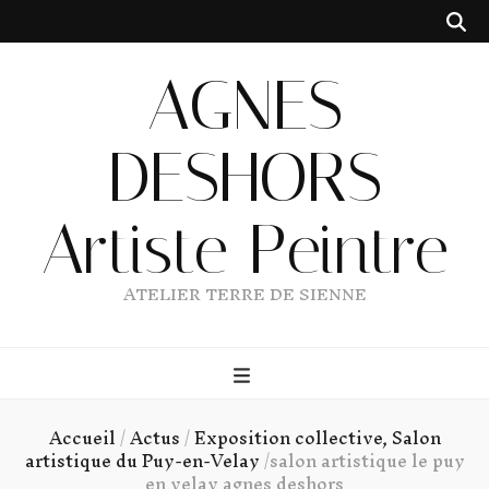
AGNES
DESHORS
Artiste Peintre
ATELIER TERRE DE SIENNE
Accueil
/
Actus
/
Exposition collective, Salon
artistique du Puy-en-Velay
/
salon artistique le puy
en velay agnes deshors