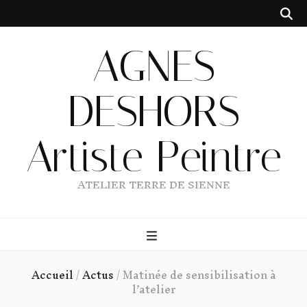
AGNES
DESHORS
Artiste Peintre
ATELIER TERRE DE SIENNE
Accueil
/
Actus
/
Matinée de sensibilisation à
l’atelier