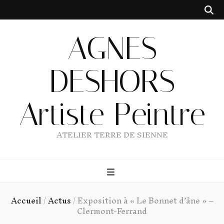
AGNES
DESHORS
Artiste Peintre
ATELIER TERRE DE SIENNE
Accueil
/
Actus
/
Exposition à « Le Bonnet d’âne » –
Clermont-Ferrand