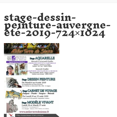
stage-dessin-
peinture-auvergne-
été-2019-724×1024