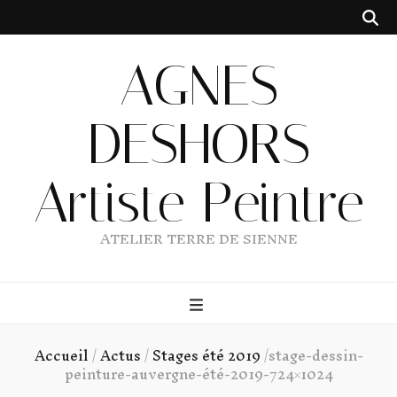
AGNES
DESHORS
Artiste Peintre
ATELIER TERRE DE SIENNE
Accueil
/
Actus
/
Stages été 2019
/
stage-dessin-
peinture-auvergne-été-2019-724×1024