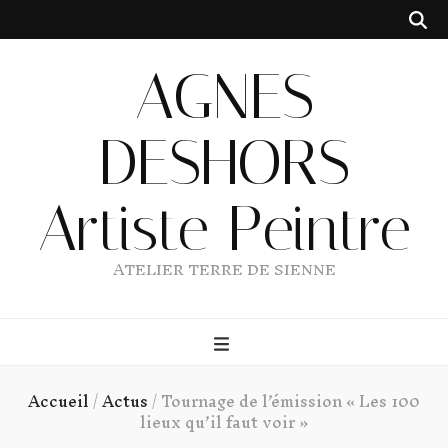
AGNES
DESHORS
Artiste Peintre
ATELIER TERRE DE SIENNE
Accueil
/
Actus
/
Tournage de l’émission « Les 100
lieux qu’il faut voir »