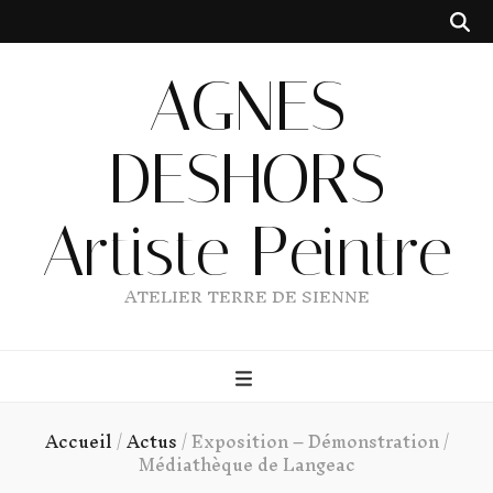
AGNES
DESHORS
Artiste Peintre
ATELIER TERRE DE SIENNE
Accueil
/
Actus
/
Exposition – Démonstration /
Médiathèque de Langeac