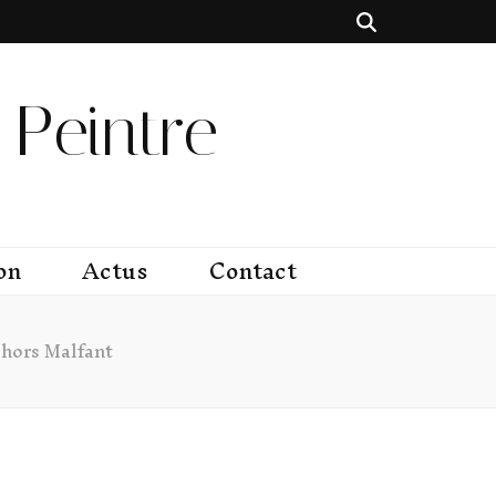
Peintre
on
Actus
Contact
shors Malfant