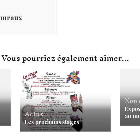
 muraux
Vous pourriez également aimer...
Non 
Expos
Actus
au mu
Les prochains stages