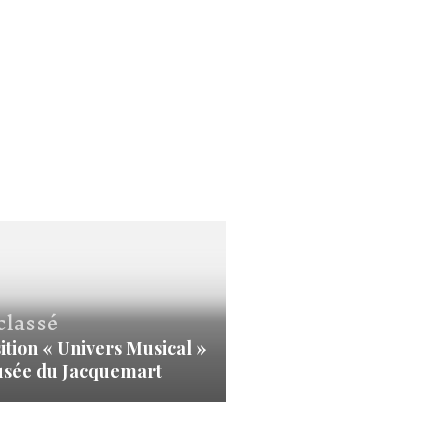
classé
ition « Univers Musical »
sée du Jacquemart