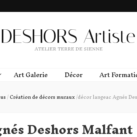
DESHORS Artiste 
ATELIER TERRE DE SIENNE
Art Galerie
Décor
Art Formati
tus
/
Création de décors muraux
/
décor langeac Agnés De
gnés Deshors Malfant