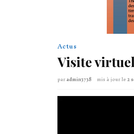
Actus
Visite virtue
par
admin3738
mis à jour le
2 
Lecteur
vidéo