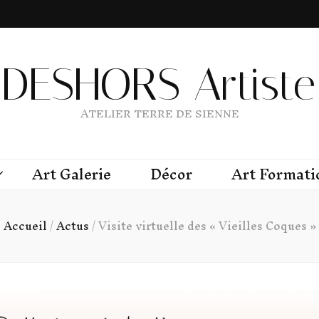
DESHORS Artiste 
ATELIER TERRE DE SIENNE
Art Galerie
Décor
Art Formati
Accueil
/
Actus
/
Visite virtuelle des « Vieilles Coques »