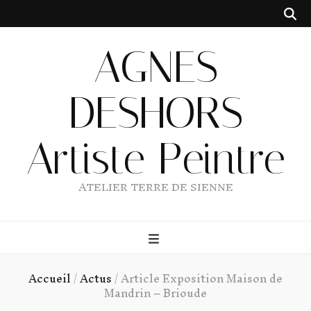
AGNES
DESHORS
Artiste Peintre
ATELIER TERRE DE SIENNE
Accueil
/
Actus
/
Article Exposition Maison de
Mandrin – Brioude